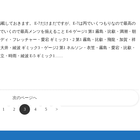
載しておきます。 E-7だけまだですが、E-7は丙でいくつもりなので最高の
でいくので最高メンツを揃えること E-6 ゲージ1 第1 霧島・比叡・満潮・朝
ディ・フレッチャー・愛宕 ギミック1・2 第1 霧島・比叡・飛龍・加賀・祥
大井・綾波 ギミック3・ゲージ2 第1 ネルソン・衣笠・霧島・愛宕・比叡・
・時雨・綾波 E-5 ギミック1……
次のページへ
1
2
3
4
5
>